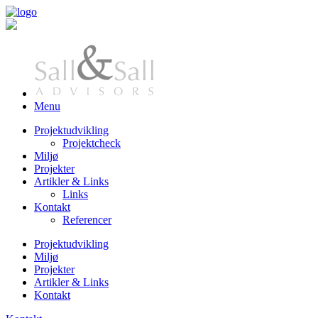
Gå til hovedindhold
Menu
Projektudvikling
Projektcheck
Miljø
Projekter
Artikler & Links
Links
Kontakt
Referencer
Projektudvikling
Miljø
Hovedmenu
Projekter
Artikler & Links
Kontakt